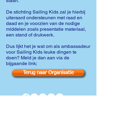
staan.
De stichting Sailing Kids zal je hierbij
uiteraard ondersteunen met raad en
daad en je voorzien van de nodige
middelen zoals presentatie materiaal,
een stand of drukwerk.
Dus lijkt het je wat om als ambassadeur
voor Sailing Kids leuke dingen te
doen? Meld je dan aan via de
bijgaande link;
Terug naar Organisatie
© 2020 made by
Artpack
(
Disclaimer
)
Stichting Sailing Kids
avontuurlijke zeilreizen
Contact:
info@sailingkids.eu