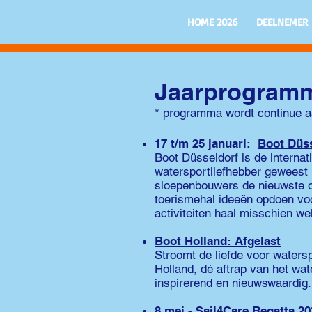
HOME 2026
DEELNEMER
Jaarprogramm
* programma wordt continue a
17 t/m 25 januari:
Boot Düss
Boot Düsseldorf is de internat
watersportliefhebber geweest mo
sloepenbouwers de nieuwste on
toerismehal ideeën opdoen vo
activiteiten haal misschien we
Boot Holland: Afgelast
Stroomt de liefde voor waters
Holland, dé aftrap van het wat
inspirerend en nieuwswaardig.
8 mei -
Sail4Care Regatta 20