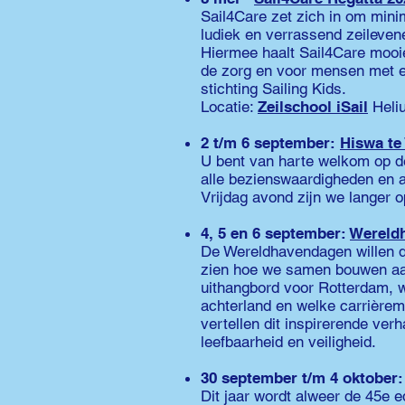
Sail4Care zet zich in om mini
ludiek en verrassend zeileven
Hiermee haalt Sail4Care mooi
de zorg en voor mensen met e
stichting Sailing Kids.
Locatie:
Zeilschool iSail
Heliu
2 t/m 6 september:
Hiswa te
U bent van harte welkom op de
alle bezienswaardigheden en a
Vrijdag avond zijn we langer o
4, 5 en 6 september:
Wereld
De Wereldhavendagen willen d
zien hoe we samen bouwen aa
uithangbord voor Rotterdam, w
achterland en welke carrièrem
vertellen dit inspirerende ver
leefbaarheid en veiligheid.
30 september t/m 4 oktober
Dit jaar wordt alweer de 45e 