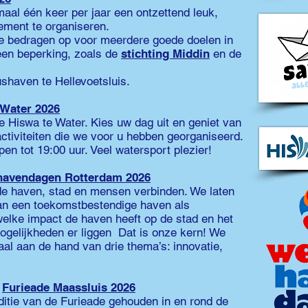
maal één keer per jaar een ontzettend leuk,
ement te organiseren.
e bedragen op voor meerdere goede doelen in
en beperking, zoals de
stichting Middin
en de
shaven te Hellevoetsluis.
 Water 2026
 Hiswa te Water. Kies uw dag uit en geniet van
ctiviteiten die we voor u hebben georganiseerd.
pen tot 19:00 uur. Veel watersport plezier!
havendagen Rotterdam 2026
e haven, stad en mensen verbinden. We laten
n een toekomstbestendige haven als
elke impact de haven heeft op de stad en het
ogelijkheden er liggen Dat is onze kern! We
haal aan de hand van drie thema’s: innovatie,
:
Furieade Maassluis 2026
editie van de Furieade gehouden in en rond de