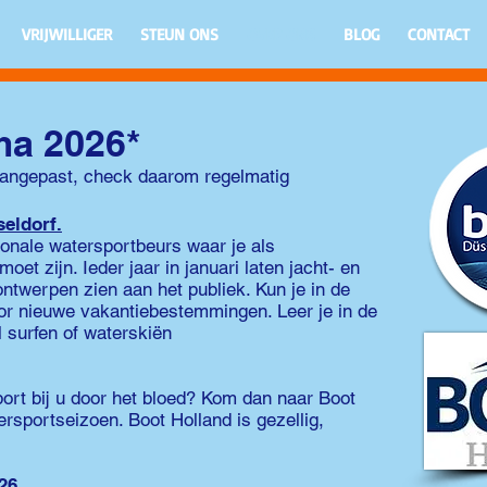
VRIJWILLIGER
STEUN ONS
OVER ONS
BLOG
CONTACT
a 2026*
angepast, check daarom regelmatig
eldorf.
ionale watersportbeurs waar je als
et zijn. Ieder jaar in januari laten jacht- en
twerpen zien aan het publiek. Kun je in de
or nieuwe vakantiebestemmingen. Leer je in de
l surfen of waterskiën
port bij u door het bloed? Kom dan naar Boot
ersportseizoen. Boot Holland is gezellig,
26