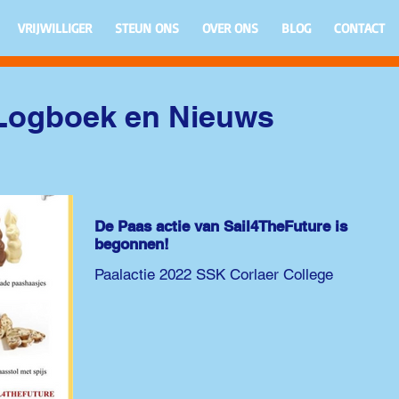
VRIJWILLIGER
STEUN ONS
OVER ONS
BLOG
CONTACT
 Logboek en Nieuws
De Paas actie van Sail4TheFuture is
begonnen!
Paalactie 2022 SSK Corlaer College