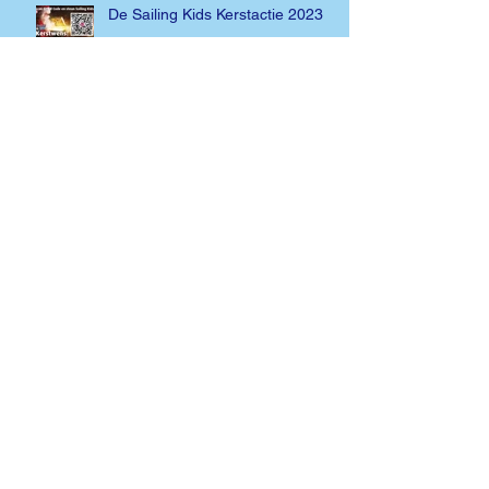
De Sailing Kids Kerstactie 2023
De Paas actie van
Sail4TheFuture is begonnen!
Archief
april 2026
(1)
1 post
maart 2025
(1)
1 post
juni 2024
(2)
2 posts
februari 2024
(1)
1 post
december 2023
(2)
2 posts
november 2023
(2)
2 posts